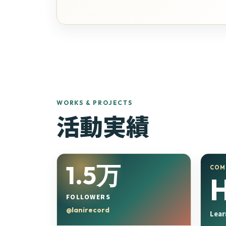
WORKS & PROJECTS
活動実績
1.5万
COM
FOLLOWERS
@lanirecord
Lear