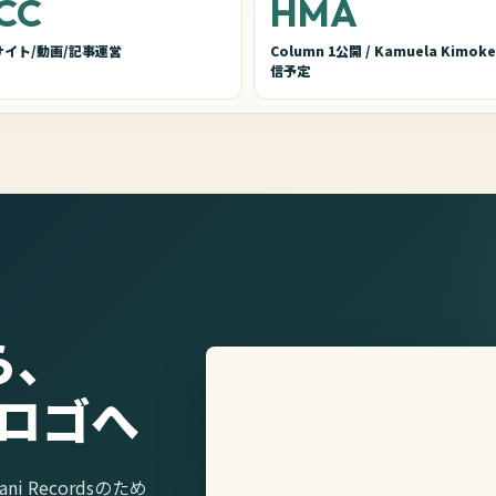
CC
HMA
サイト/動画/記事運営
Column 1公開 / Kamuela Kimok
信予定
ら、
sのロゴへ
i Recordsのため