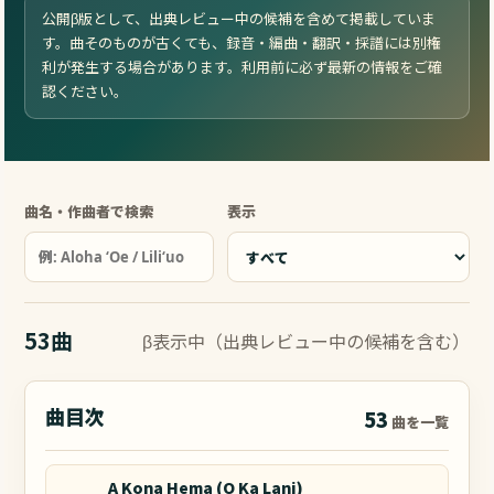
公開β版として、出典レビュー中の候補を含めて掲載していま
す。曲そのものが古くても、録音・編曲・翻訳・採譜には別権
利が発生する場合があります。利用前に必ず最新の情報をご確
認ください。
曲名・作曲者で検索
表示
53曲
β表示中（出典レビュー中の候補を含む）
曲目次
53
曲を一覧
A Kona Hema (O Ka Lani)