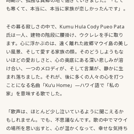
時期が、孤独な異郷の地で過ぎていきました。「とて
も寒くて、本当に、本当に家族が恋しかったんです」。
その募る寂しさの中で、Kumu Hula Cody Pueo Pata
氏は一人、建物の階段に腰掛け、ウクレレを手に取り
ます。心に浮かぶのは、遠く離れた故郷マウイ島の美し
い風景、そして愛する家族の顔。そのどうしようもな
いほどの愛おしさと、心の奥底にある深い悲しみが溶
け合い、一つのメロディが、そして言葉が、静かに生
まれ落ちました。それが、後に多くの人々の心を打つ
ことになる名曲「
Kuʻu Home
」―ハワイ語で「私の
家」を意味する歌でした。
「歌声は、ほとんど少し泣いているように聞こえるか
もしれません。でも、不思議なんです。歌の中でマウイ
の場所を思い出すと、心が温かくなって、幸せな気持ち