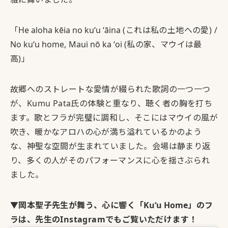
「
He aloha kēia no kuʻu ʻāina
(これは私の土地への愛) /
No kuʻu home
,
Maui nō ka ʻoi
(私の家、マウイは最
高)」
故郷へのストレートな愛情が綴られた歌詞の一つ一つ
が、Kumu Pata氏の体験と重なり、聴く者の胸を打ち
ます。歌とフラが完璧に調和し、そこにはマウイの風が
吹き、暖かなアロハの心が満ち溢れているかのよう
な、神聖な空間が生まれていました。会場は静まり返
り、多くの人がそのパフォーマンスに心を揺さぶられ
ました。
▼岡本聖子先生が舞う、心に響く「
Kuʻu Home
」のフ
ラは、先生のInstagramでもご覧いただけます！