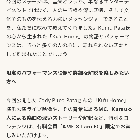
今回のステージは、音楽とフラが、単なるエンターテ
イメントではなく、人の生き様や深い感情、そして文
化そのものを伝える力強いメッセンジャーであること
を、私たちに改めて教えてくれました。Kumu Pata氏
の心から生まれた「
Kuʻu Home
」の物語とパフォーマ
ンスは、きっと多くの人の心に、忘れられない感動と
して刻まれたことでしょう。
限定のパフォーマンス映像や詳細な解説を楽しみたい
方へ
今回公開した Cody Pueo Pataさんの「
Kuʻu Home
」
横浜公演ライブ映像や、その
背景にあるMC、Kumu本
人による楽曲の深いストーリーや解釈
など、特別なコ
ンテンツは、
有料会員「AMF ✕ Lani FC」限定
でお楽
しみいただけます。