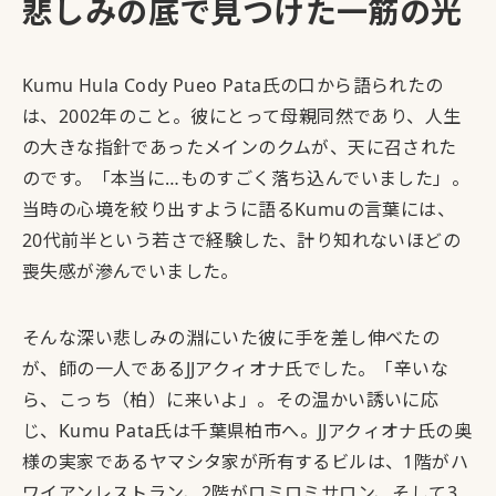
悲しみの底で見つけた一筋の光
Kumu Hula Cody Pueo Pata氏の口から語られたの
は、2002年のこと。彼にとって母親同然であり、人生
の大きな指針であったメインのクムが、天に召された
のです。「本当に…ものすごく落ち込んでいました」。
当時の心境を絞り出すように語るKumuの言葉には、
20代前半という若さで経験した、計り知れないほどの
喪失感が滲んでいました。
そんな深い悲しみの淵にいた彼に手を差し伸べたの
が、師の一人であるJJアクィオナ氏でした。「辛いな
ら、こっち（柏）に来いよ」。その温かい誘いに応
じ、Kumu Pata氏は千葉県柏市へ。JJアクィオナ氏の奥
様の実家であるヤマシタ家が所有するビルは、1階がハ
ワイアンレストラン、2階がロミロミサロン、そして3