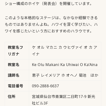
ショー構成のホイケ（発表会）を開催
しています。
このような本格的なステージは、なかなか経験できる
ものではありませんよね。
ハワイを深く学びたい、ハ
ワイを感じたいという方におすすめのハラウ
です。
教室名フ
ケ オル マカニ カ ウヒヴァイ オ カ ア
リガナ
イナ
教室名
Ke Olu Makani Ka Uhiwai O Ka’Aina
講師名
恵子 レイメリア ホ オヘノ 菊池 ほか
電話番号
090-2888-6637
住所
宮城県仙台市青葉区二日町17-9 新光
社ビル3F