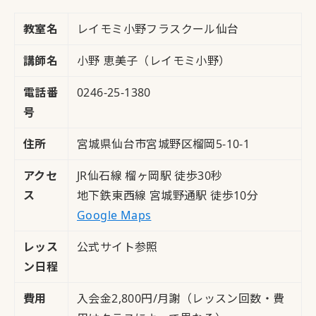
教室名
レイモミ小野フラスクール仙台
講師名
小野 恵美子（レイモミ小野）
電話番
0246-25-1380
号
住所
宮城県仙台市宮城野区榴岡5-10-1
アクセ
JR仙石線 榴ヶ岡駅 徒歩30秒
ス
地下鉄東西線 宮城野通駅 徒歩10分
Google Maps
レッス
公式サイト参照
ン日程
費用
入会金2,800円/月謝（レッスン回数・費