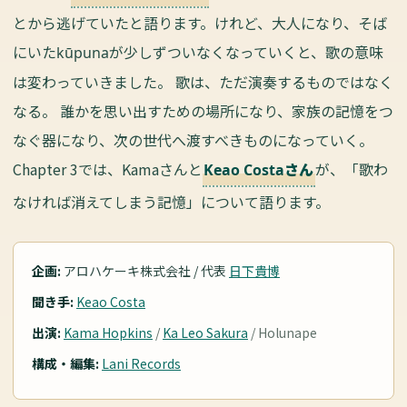
とから逃げていたと語ります。けれど、大人になり、そば
にいた
が少しずついなくなっていくと、歌の意味
kūpuna
は変わっていきました。 歌は、ただ演奏するものではなく
なる。 誰かを思い出すための場所になり、家族の記憶をつ
なぐ器になり、次の世代へ渡すべきものになっていく。
Chapter 3では、Kamaさんと
が、「歌わ
Keao Costaさん
なければ消えてしまう記憶」について語ります。
企画:
アロハケーキ株式会社 / 代表
日下貴博
聞き手:
Keao Costa
出演:
Kama Hopkins
/
Ka Leo Sakura
/ Holunape
構成・編集:
Lani Records